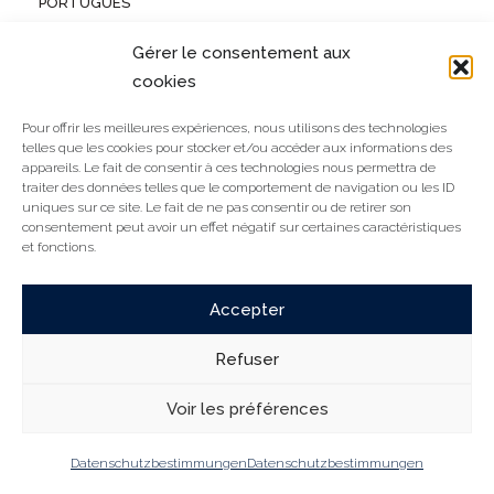
PORTUGUÊS
RECHTLICHE INFORMATIONEN
Gérer le consentement aux
DATENSCHUTZBESTIMMUNGEN
cookies
Pour offrir les meilleures expériences, nous utilisons des technologies
Action Europe , 251 Avenue Louise
telles que les cookies pour stocker et/ou accéder aux informations des
Boîte 5 . B-1050 Bruxelles
appareils. Le fait de consentir à ces technologies nous permettra de
traiter des données telles que le comportement de navigation ou les ID
uniques sur ce site. Le fait de ne pas consentir ou de retirer son
contact@actioneurope.org
consentement peut avoir un effet négatif sur certaines caractéristiques
et fonctions.
Accepter
Refuser
Voir les préférences
Datenschutzbestimmungen
Datenschutzbestimmungen