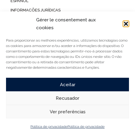
ESPAÑOL
INFORMAÇÕES JURÍDICAS
Gérer le consentement aux
POLÍTICA DE PRIVACIDADE
cookies
Action Europe , 251 Avenue Louise
Para proporcionar as melhores experiências, utilizamos tecnologias como
Boîte 5 . B-1050 Bruxelles
os cookies para armazenar e/ou aceder a informações do dispositivo. O
consentimento para estas tecnologias permitir-nos-á processar dados
como o comportamento de navegação ou IDs únicos neste sítio. O não
contact@actioneurope.org
consentimento ou a retirada do consentimento pode afetar
negativamente determinadas características e funções.
Aceitar
Recusador
Ver preferências
Política de privacidade
Política de privacidade