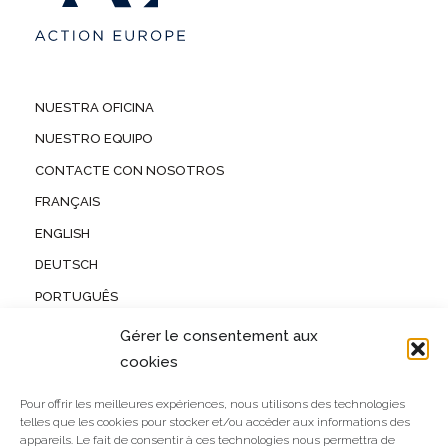
NUESTRA OFICINA
NUESTRO EQUIPO
CONTACTE CON NOSOTROS
FRANÇAIS
ENGLISH
DEUTSCH
PORTUGUÊS
INFORMACIÓN JURÍDICA
Gérer le consentement aux
POLÍTICA DE PRIVACIDAD
cookies
Pour offrir les meilleures expériences, nous utilisons des technologies
telles que les cookies pour stocker et/ou accéder aux informations des
Action Europe , 251 Avenue Louise
appareils. Le fait de consentir à ces technologies nous permettra de
Boîte 5 . B-1050 Bruxelles